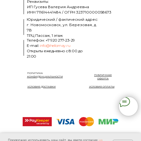
Реквизиты:
ИП Гусева Валерия Андреевна
ИНН
711614441484
/ ОГРН
323710000058673
Юридический / фактический адрес:
г. Новомосковск, ул. Березовая, д.
7В
ТРЦ Пассаж, 1 этаж
Телефон: +7 920 277-23-29
E-mail:
info@hellomay.ru
Открыты ежедневно с 8:00 до
21:00
ПОЛИТИКА
ПУБЛИЧНАЯ
КОНФИДЕНЦИАЛЬНОСТИ
ОФЕРТА
УСЛОВИЯ ДОСТАВКИ
УСЛОВИЯ ОПЛАТЫ
Продолжая использовать наш сайт, вы даете согласие
на