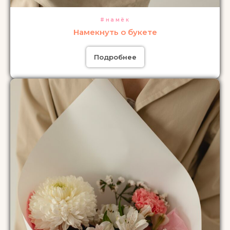
#намёк
Намекнуть о букете
Подробнее