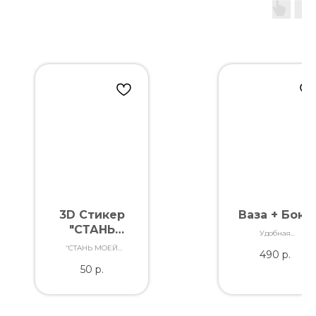
3D Стикер
Ваза + Бокс
"СТАНЬ
Удобная
МОЕЙ
транспортировка
"СТАНЬ МОЕЙ
490
р.
Вашего заказа
ВЕСНОЙ"
ВЕСНОЙ"
50
р.