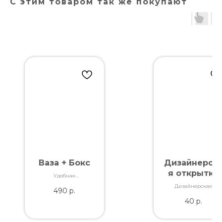
С этим товаром так же покупают
Ваза + Бокс
Дизайнерск
я открытка
Удобная
"Сияй"
транспортировка
Дизайнерская
490
р.
Вашего заказа
открытка. Отличное
40
р.
качество. Дополнит
букет словами,
которые Вы так хотел