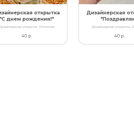
зайнерская открытка
Дизайнерская от
"С днем рождения!"
"Поздравля
Дизайнерская открытка. Отличное
Дизайнерская открытка. 
ство. Дополнит букет словами, которые
качество. Дополнит букет слов
40
р.
40
р.
Вы так хотели сказать.
Вы так хотели сказат