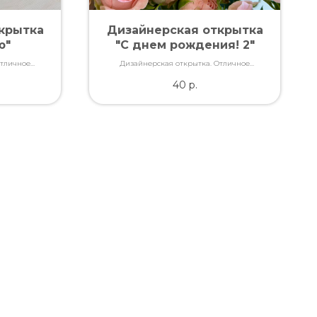
крытка
Дизайнерская открытка
ю"
"С днем рождения! 2"
Отличное
Дизайнерская открытка. Отличное
ами, которые
качество. Дополнит букет словами, которые
40
р.
ь.
Вы так хотели сказать.