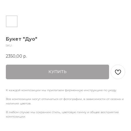
Букет "Дуо"
SKU:
2350,00
р.
КУПИТЬ
К каждой композиции мы прилагаем фирменную инструкцию по уходу.
Все композиции могут отличаться от фотографии, в зависимости от сезона и
наличия цветов.
В любом случае мы сохраним стиль, цветовую гамму и общее восприятие
композиции.