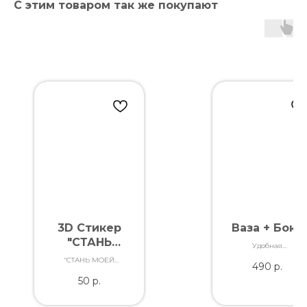
С этим товаром так же покупают
3D Стикер
Ваза + Бокс
"СТАНЬ
Удобная
МОЕЙ
транспортировка
"СТАНЬ МОЕЙ
490
р.
Вашего заказа
ВЕСНОЙ"
ВЕСНОЙ"
50
р.