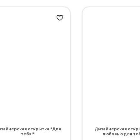
зайнерская открытка "Для
Дизайнерская откры
тебя!"
любовью для теб