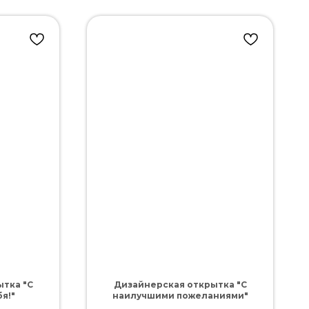
тка "С
Дизайнерская открытка "С
я!"
наилучшими пожеланиями"