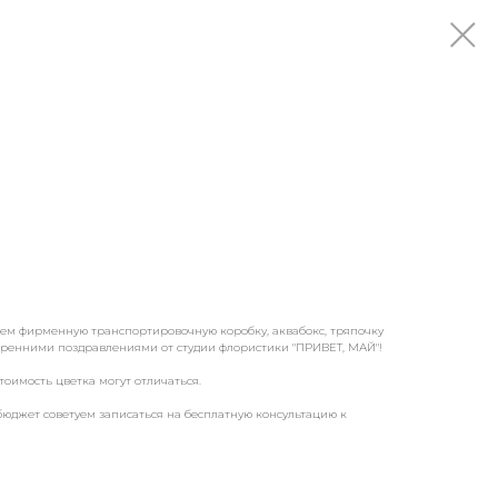
аем фирменную транспортировочную коробку, аквабокс, тряпочку
скренними поздравлениями от студии флористики "ПРИВЕТ, МАЙ"!
тоимость цветка могут отличаться.
бюджет советуем записаться на бесплатную консультацию к