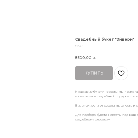
Свадебный букет "Эйвери"
SKU:
8500,00
р.
КУПИТЬ
К каждому букету невесты мы прилаг
из вискозы и свадебный подарок с и
В зависимости от сезона пышность и с
Для подбора букета невесты под Ваш 
свадебному флористу.