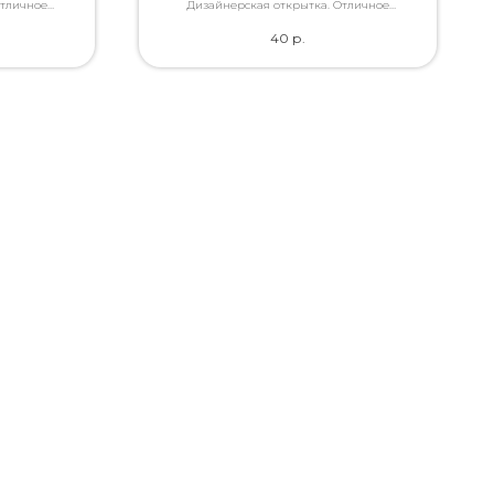
Отличное
Дизайнерская открытка. Отличное
ами, которые
качество. Дополнит букет словами, которые
40
р.
ь.
Вы так хотели сказать.