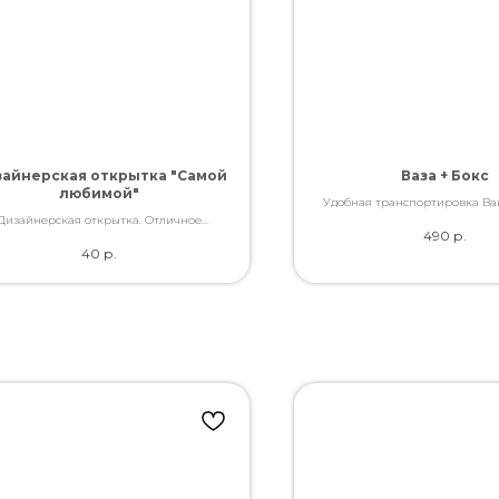
айнерская открытка "Самой
Ваза + Бокс
любимой"
Удобная транспортировка Ва
Дизайнерская открытка. Отличное
490
р.
ство. Дополнит букет словами, которые
40
р.
Вы так хотели сказать.