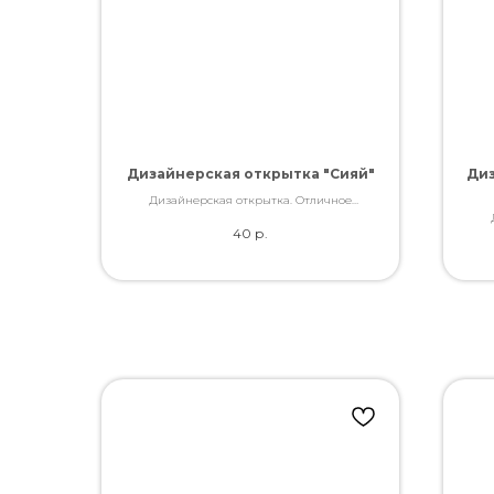
Дизайнерская открытка "Сияй"
Диз
Дизайнерская открытка. Отличное
качество. Дополнит букет словами, которые
40
р.
Вы так хотели сказать.
каче