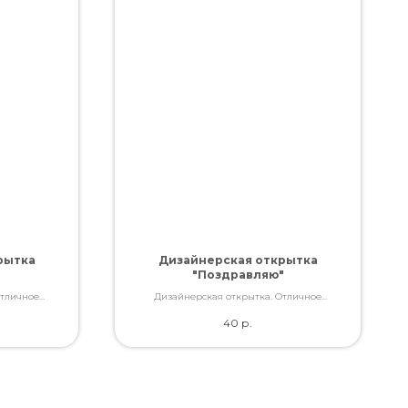
рытка
Дизайнерская открытка
"Поздравляю"
Отличное
Дизайнерская открытка. Отличное
ами, которые
качество. Дополнит букет словами, которые
40
р.
ь.
Вы так хотели сказать.