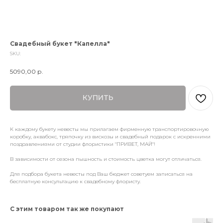
Свадебный букет "Капелла"
SKU:
5090,00
р.
КУПИТЬ
К каждому букету невесты мы прилагаем фирменную транспортировочную
коробку, аквабокс, тряпочку из вискозы и свадебный подарок с искренними
поздравлениями от студии флористики "ПРИВЕТ, МАЙ"!
В зависимости от сезона пышность и стоимость цветка могут отличаться.
Для подбора букета невесты под Ваш бюджет советуем записаться на
бесплатную консультацию к свадебному флористу.
С этим товаром так же покупают