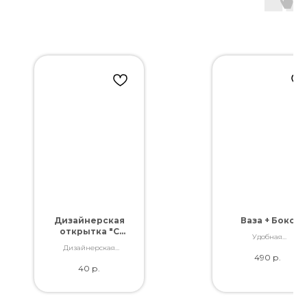
Дизайнерская
Ваза + Бокс
открытка "С
Удобная
днем рождения!
транспортировка
Дизайнерская
2"
490
р.
Вашего заказа
открытка. Отличное
40
р.
качество. Дополнит
букет словами,
которые Вы так хотели
сказать.