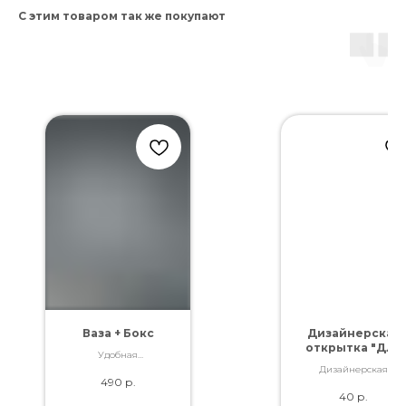
С этим товаром так же покупают
Ваза + Бокс
Дизайнерская
открытка "Для
Удобная
тебя!"
транспортировка
Дизайнерская
490
р.
Вашего заказа
открытка. Отличное
40
р.
качество. Дополнит