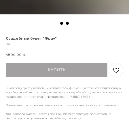
Свадебный букет "Фрау"
SKU:
4800,00
р.
КУПИТЬ
К каждому букету невесты мы прилагаем фирменную транспортировочную
коробку, аквабокс, тряпочку из вискозы и свадебный подарок с искренними
поздравлениями от студии флористики "ПРИВЕТ, МАЙ"!
В зависимости от сезона пышность и стоимость цветка могут отличаться.
Для подбора букета невесты под Ваш бюджет советуем записаться на
бесплатную консультацию к свадебному флористу.