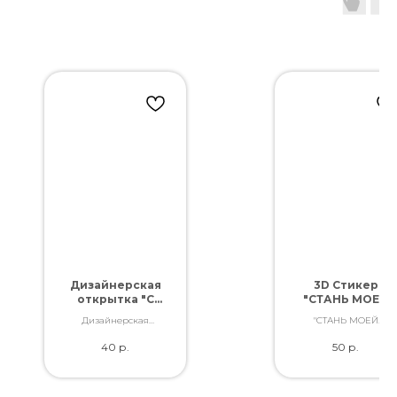
Дизайнерская
3D Стикер
открытка "С
"СТАНЬ МОЕЙ
днем рождения!
ВЕСНОЙ"
Дизайнерская
"СТАНЬ МОЕЙ
2"
открытка. Отличное
ВЕСНОЙ"
40
р.
50
р.
качество. Дополнит
букет словами,
которые Вы так хотели
сказать.