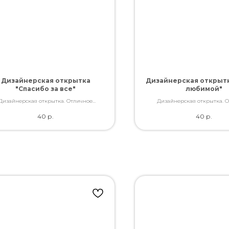
Дизайнерская открытка
Дизайнерская открыт
"Спасибо за все"
любимой"
Дизайнерская открытка. Отличное
Дизайнерская открытка. 
ство. Дополнит букет словами, которые
качество. Дополнит букет слов
40
р.
40
р.
Вы так хотели сказать.
Вы так хотели сказат