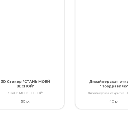
3D Стикер "СТАНЬ МОЕЙ
Дизайнерская отк
ВЕСНОЙ"
"Поздравляю
"СТАНЬ МОЕЙ ВЕСНОЙ"
Дизайнерская открытка. 
качество. Дополнит букет слов
50
р.
40
р.
Вы так хотели сказат