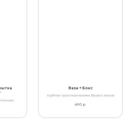
рытка
Ваза + Бокс
"
Удобная транспортировка Вашего заказа
Отличное
490
р.
ами, которые
ь.