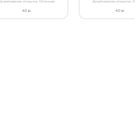
Дизайнерская открытка. Отличное
Дизайнерская открытка. 
ство. Дополнит букет словами, которые
качество. Дополнит букет слов
40
р.
40
р.
Вы так хотели сказать.
Вы так хотели сказат