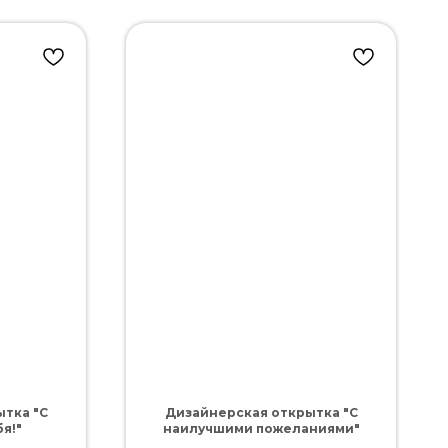
тка "С
Дизайнерская открытка "С
я!"
наилучшими пожеланиями"