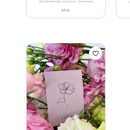
Дизайнерская открытка. Отличное
качество. Дополнит букет словами, которые
каче
40
р.
Вы так хотели сказать.