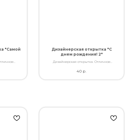
ка "Самой
Дизайнерская открытка "С
днем рождения! 2"
Отличное
Дизайнерская открытка. Отличное
ами, которые
качество. Дополнит букет словами, которые
40
р.
ь.
Вы так хотели сказать.