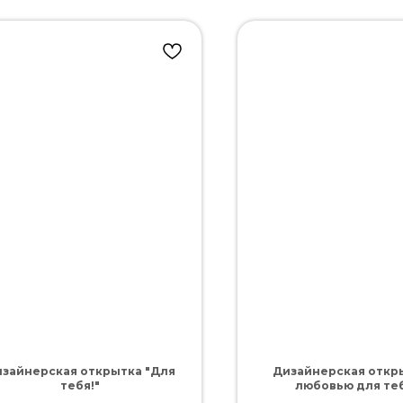
зайнерская открытка "Для
Дизайнерская откры
тебя!"
любовью для теб