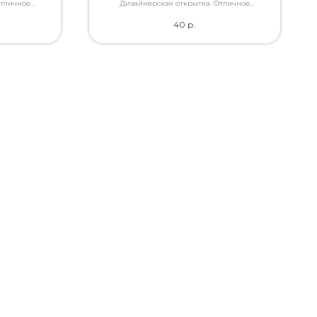
Отличное
Дизайнерская открытка. Отличное
ами, которые
качество. Дополнит букет словами, которые
40
р.
ь.
Вы так хотели сказать.