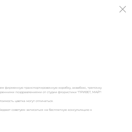
аем фирменную транспортировочную коробку, аквабокс, тряпочку
скренними поздравлениями от студии флористики "ПРИВЕТ, МАЙ"!
тоимость цветка могут отличаться.
бюджет советуем записаться на бесплатную консультацию к