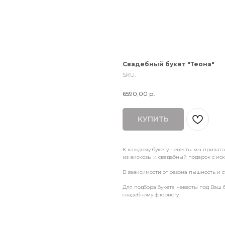
Свадебный букет "Теона"
SKU:
6590,00
р.
КУПИТЬ
К каждому букету невесты мы прилаг
из вискозы и свадебный подарок с и
В зависимости от сезона пышность и с
Для подбора букета невесты под Ваш 
свадебному флористу.