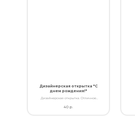
Дизайнерская открытка "С
днем рождения!"
Дизайнерская открытка. Отличное
качество. Дополнит букет словами, которые
40
р.
Вы так хотели сказать.