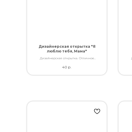
Дизайнерская открытка "Я
люблю тебя, Мама"
Дизайнерская открытка. Отличное
качество. Дополнит букет словами, которые
каче
40
р.
Вы так хотели сказать.