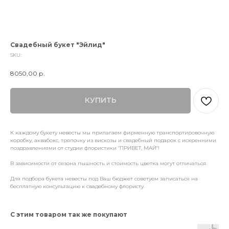
Свадебный букет "Эйлид"
SKU:
8050,00
р.
КУПИТЬ
К каждому букету невесты мы прилагаем фирменную транспортировочную
коробку, аквабокс, тряпочку из вискозы и свадебный подарок с искренними
поздравлениями от студии флористики "ПРИВЕТ, МАЙ"!
В зависимости от сезона пышность и стоимость цветка могут отличаться.
Для подбора букета невесты под Ваш бюджет советуем записаться на
бесплатную консультацию к свадебному флористу.
С этим товаром так же покупают