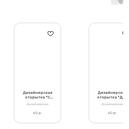
Дизайнерская
Дизайнерская
открытка "С
открытка "Для
днем
тебя!"
Дизайнерская
Дизайнерская
рождения!"
открытка. Отличное
открытка. Отличное
40
р.
40
р.
качество. Дополнит
качество. Дополнит
букет словами,
букет словами,
которые Вы так хотели
которые Вы так хотел
сказать.
сказать.