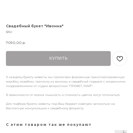
Свадебный букет "Ивонна"
SKU:
7090,00
р.
КУПИТЬ
К каждому букету невесты мы прилагаем фирменную транспортировочную
коробку, аквабокс, тряпочку из вискозы и свадебный подарок с искренними
поздравлениями от студии флористики "ПРИВЕТ, МАЙ"!
В зависимости от сезона пышность и стоимость цветка могут отличаться.
Для подбора букета невесты под Ваш бюджет советуем записаться на
бесплатную консультацию к свадебному флористу.
С этим товаром так же покупают