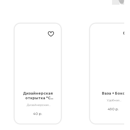
Дизайнерская
Ваза + Бокс
открытка "С
Удобная
днем
транспортировка
Дизайнерская
рождения!"
490
р.
Вашего заказа
открытка. Отличное
40
р.
качество. Дополнит
букет словами,
которые Вы так хотели
сказать.