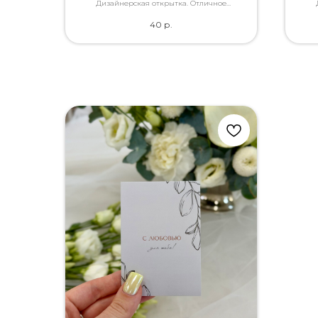
Дизайнерская открытка. Отличное
качество. Дополнит букет словами, которые
каче
40
р.
Вы так хотели сказать.