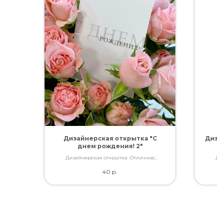
Дизайнерская открытка "С
Диз
днем рождения! 2"
Дизайнерская открытка. Отличное
качество. Дополнит букет словами, которые
каче
40
р.
Вы так хотели сказать.