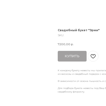
Свадебный букет "Эрми"
SKU:
7200,00
р.
КУПИТЬ
К каждому букету невесты мы прилаг
из вискозы и свадебный подарок с и
В зависимости от сезона пышность и с
Для подбора букета невесты под Ваш 
свадебному флористу.