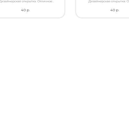
Дизайнерская открытка. Отличное
Дизайнерская открытка. 
ство. Дополнит букет словами, которые
качество. Дополнит букет слов
40
р.
40
р.
Вы так хотели сказать.
Вы так хотели сказат