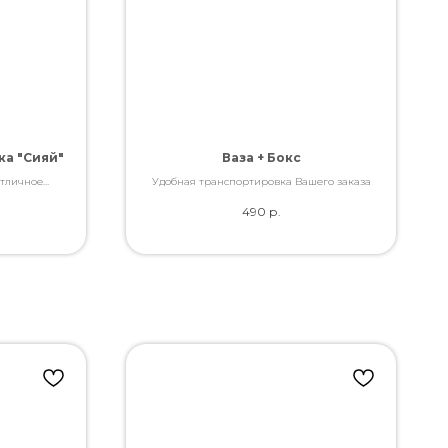
а "Сияй"
Ваза + Бокс
Отличное
Удобная транспортировка Вашего заказа
ами, которые
490
р.
ь.