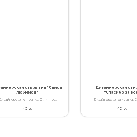
айнерская открытка "Самой
Дизайнерская отк
любимой"
"Спасибо за вс
Дизайнерская открытка. Отличное
Дизайнерская открытка. 
ство. Дополнит букет словами, которые
качество. Дополнит букет слов
40
р.
40
р.
Вы так хотели сказать.
Вы так хотели сказат