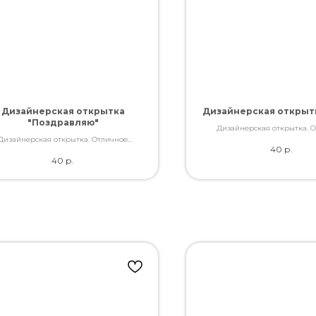
Дизайнерская открытка
Дизайнерская открытк
"Поздравляю"
Дизайнерская открытка. 
качество. Дополнит букет слов
Дизайнерская открытка. Отличное
40
р.
Вы так хотели сказат
ство. Дополнит букет словами, которые
40
р.
Вы так хотели сказать.