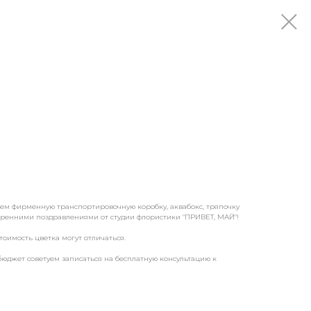
аем фирменную транспортировочную коробку, аквабокс, тряпочку
скренними поздравлениями от студии флористики "ПРИВЕТ, МАЙ"!
тоимость цветка могут отличаться.
бюджет советуем записаться на бесплатную консультацию к