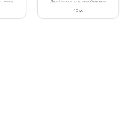
Отличное
Дизайнерская открытка. Отличное
ами, которые
качество. Дополнит букет словами, которые
40
р.
ь.
Вы так хотели сказать.