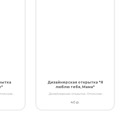
рытка
Дизайнерская открытка "Я
е"
люблю тебя, Мама"
Отличное
Дизайнерская открытка. Отличное
ами, которые
качество. Дополнит букет словами, которые
40
р.
ь.
Вы так хотели сказать.