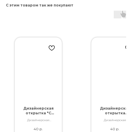
С этим товаром так же покупают
Дизайнерская
Дизайнерская
открытка "С
открытка
днем
"Расцветай"
Дизайнерская
Дизайнерская
рождения!"
открытка. Отличное
открытка. Отличное
40
р.
40
р.
качество. Дополнит
качество. Дополнит