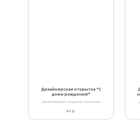
Дизайнерская открытка "С
днем рождения!"
н
Дизайнерская открытка. Отличное
качество. Дополнит букет словами, которые
каче
40
р.
Вы так хотели сказать.