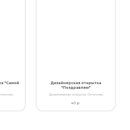
ка "Самой
Дизайнерская открытка
"Поздравляю"
Отличное
Дизайнерская открытка. Отличное
ами, которые
качество. Дополнит букет словами, которые
40
р.
ь.
Вы так хотели сказать.