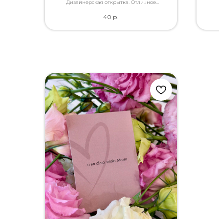
каче
Дизайнерская открытка. Отличное
качество. Дополнит букет словами, которые
40
р.
Вы так хотели сказать.