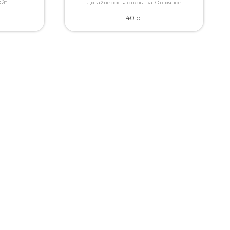
Й"
Дизайнерская открытка. Отличное
качество. Дополнит букет словами, которые
40
р.
Вы так хотели сказать.