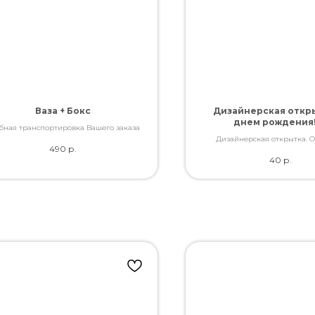
Ваза + Бокс
Дизайнерская откры
днем рождения!
бная транспортировка Вашего заказа
Дизайнерская открытка. 
490
р.
качество. Дополнит букет слов
40
р.
Вы так хотели сказат