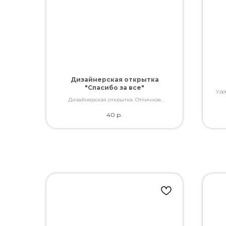
Дизайнерская открытка
"Спасибо за все"
Удо
Дизайнерская открытка. Отличное
качество. Дополнит букет словами, которые
40
р.
Вы так хотели сказать.