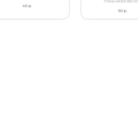
ство. Дополнит букет словами, которые
"СТАНЬ МОЕЙ ВЕСНО
40
р.
Вы так хотели сказать.
50
р.