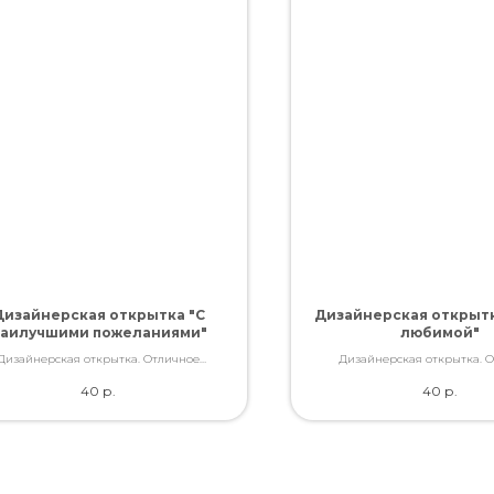
Дизайнерская открытка "С
Дизайнерская открыт
аилучшими пожеланиями"
любимой"
Дизайнерская открытка. Отличное
Дизайнерская открытка. 
ство. Дополнит букет словами, которые
качество. Дополнит букет слов
40
р.
40
р.
Вы так хотели сказать.
Вы так хотели сказат