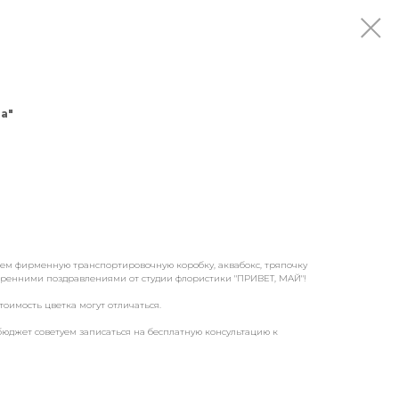
а"
аем фирменную транспортировочную коробку, аквабокс, тряпочку
скренними поздравлениями от студии флористики "ПРИВЕТ, МАЙ"!
тоимость цветка могут отличаться.
бюджет советуем записаться на бесплатную консультацию к