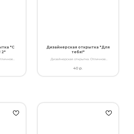
тка "С
Дизайнерская открытка "Для
 2"
тебя!"
Отличное
Дизайнерская открытка. Отличное
ами, которые
качество. Дополнит букет словами, которые
40
р.
ь.
Вы так хотели сказать.