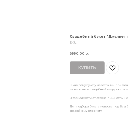
Свадебный букет "Джульетт
SKU:
8990,00
р.
КУПИТЬ
К каждому букету невесты мы прилаг
из вискозы и свадебный подарок с и
В зависимости от сезона пышность и с
Для подбора букета невесты под Ваш 
свадебному флористу.