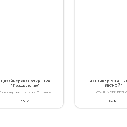
Дизайнерская открытка
3D Стикер "СТАНЬ
"Поздравляю"
ВЕСНОЙ"
Дизайнерская открытка. Отличное
"СТАНЬ МОЕЙ ВЕСНО
ство. Дополнит букет словами, которые
40
р.
50
р.
Вы так хотели сказать.