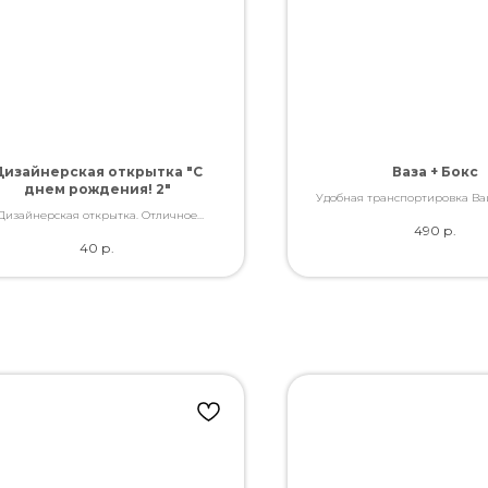
Дизайнерская открытка "С
Ваза + Бокс
днем рождения! 2"
Удобная транспортировка Ва
Дизайнерская открытка. Отличное
490
р.
ство. Дополнит букет словами, которые
40
р.
Вы так хотели сказать.