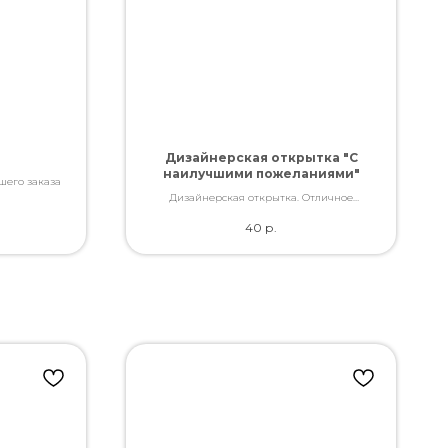
Дизайнерская открытка "С
наилучшими пожеланиями"
шего заказа
Дизайнерская открытка. Отличное
качество. Дополнит букет словами, которые
40
р.
Вы так хотели сказать.