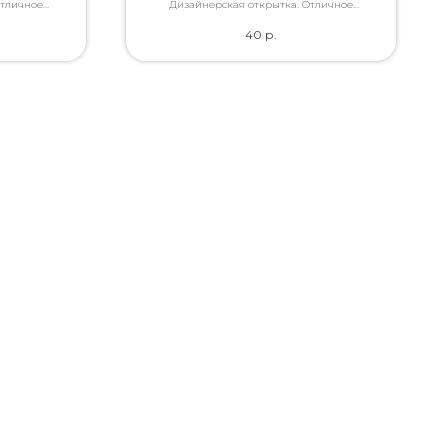
Отличное
Дизайнерская открытка. Отличное
ами, которые
качество. Дополнит букет словами, которые
40
р.
ь.
Вы так хотели сказать.