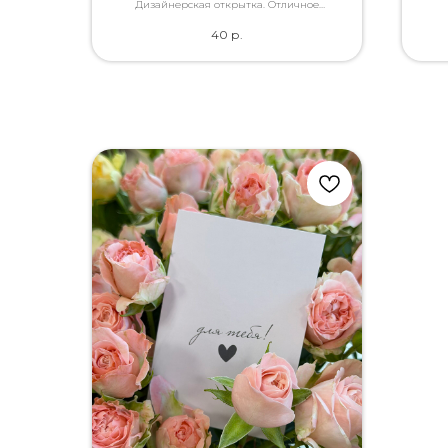
каче
Дизайнерская открытка. Отличное
качество. Дополнит букет словами, которые
40
р.
Вы так хотели сказать.