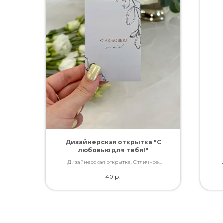
Дизайнерская открытка "С
любовью для тебя!"
Дизайнерская открытка. Отличное
качество. Дополнит букет словами, которые
каче
40
р.
Вы так хотели сказать.