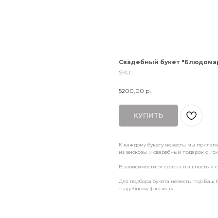
Свадебный букет "Блюдома
SKU:
5200,00
р.
КУПИТЬ
К каждому букету невесты мы прилаг
из вискозы и свадебный подарок с и
В зависимости от сезона пышность и с
Для подбора букета невесты под Ваш 
свадебному флористу.