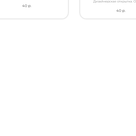
ство. Дополнит букет словами, которые
Дизайнерская открытка. 
40
р.
Вы так хотели сказать.
качество. Дополнит букет слов
40
р.
Вы так хотели сказат