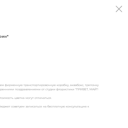
рин"
аем фирменную транспортировочную коробку, аквабокс, тряпочку
скренними поздравлениями от студии флористики "ПРИВЕТ, МАЙ"!
тоимость цветка могут отличаться.
бюджет советуем записаться на бесплатную консультацию к