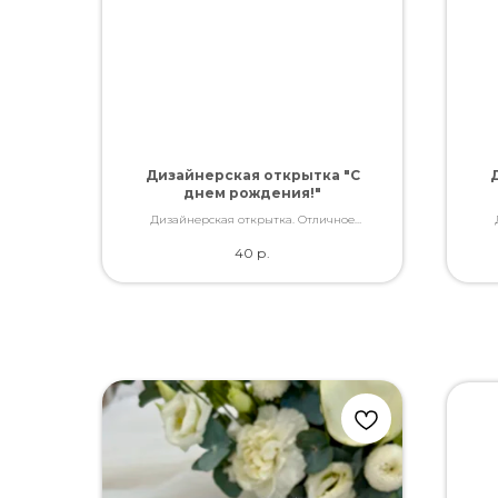
Дизайнерская открытка "С
днем рождения!"
Дизайнерская открытка. Отличное
качество. Дополнит букет словами, которые
каче
40
р.
Вы так хотели сказать.