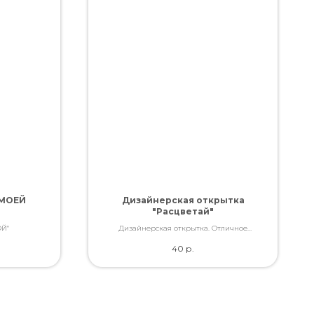
 МОЕЙ
Дизайнерская открытка
"Расцветай"
Й"
Дизайнерская открытка. Отличное
качество. Дополнит букет словами, которые
40
р.
Вы так хотели сказать.