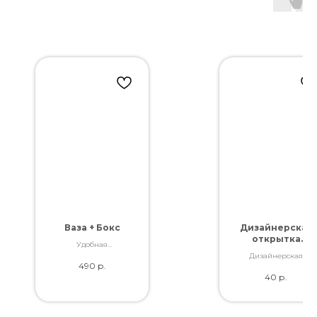
Ваза + Бокс
Дизайнерская
открытка
Удобная
"Самой
транспортировка
Дизайнерская
любимой"
490
р.
Вашего заказа
открытка. Отличное
40
р.
качество. Дополнит
букет словами,
которые Вы так хотел
сказать.