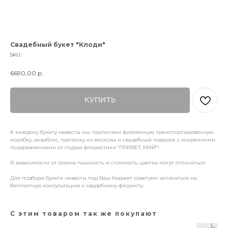
Свадебный букет "Клоди"
SKU:
6690,00
р.
КУПИТЬ
К каждому букету невесты мы прилагаем фирменную транспортировочную
коробку, аквабокс, тряпочку из вискозы и свадебный подарок с искренними
поздравлениями от студии флористики "ПРИВЕТ, МАЙ"!
В зависимости от сезона пышность и стоимость цветка могут отличаться.
Для подбора букета невесты под Ваш бюджет советуем записаться на
бесплатную консультацию к свадебному флористу.
С этим товаром так же покупают