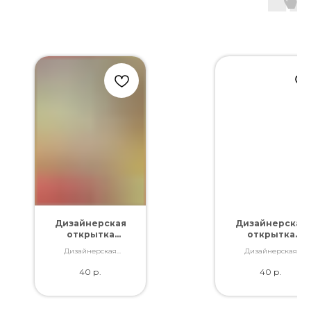
Дизайнерская
Дизайнерская
открытка
открытка
"Расцветай"
"Самой
Дизайнерская
Дизайнерская
любимой"
открытка. Отличное
открытка. Отличное
40
р.
40
р.
качество. Дополнит
качество. Дополнит
букет словами,
букет словами,
которые Вы так хотели
которые Вы так хотел
сказать.
сказать.