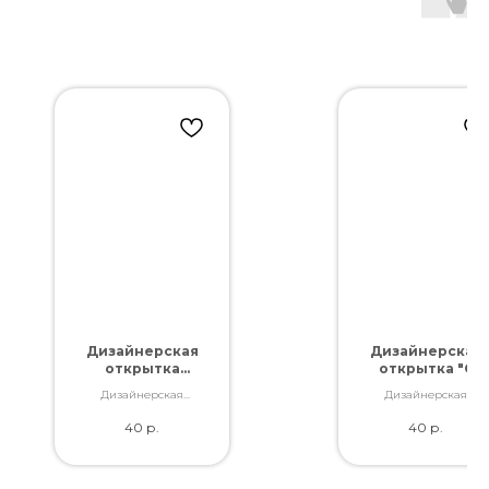
Дизайнерская
Дизайнерская
открытка
открытка "С
"Самой
любовью для
Дизайнерская
Дизайнерская
любимой"
тебя!"
открытка. Отличное
открытка. Отличное
40
р.
40
р.
качество. Дополнит
качество. Дополнит
букет словами,
букет словами,
которые Вы так хотели
которые Вы так хотел
сказать.
сказать.