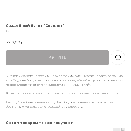
Свадебный букет "Скарлет"
SKU:
5650,00
р.
КУПИТЬ
К каждому букету невесты мы прилагаем фирменную транспортировочную
коробку, аквабокс, тряпочку из вискозы и свадебный подарок с искренними
поздравлениями от студии флористики "ПРИВЕТ, МАЙ"!
В зависимости от сезона пышность и стоимость цветка могут отличаться.
Для подбора букета невесты под Ваш бюджет советуем записаться на
бесплатную консультацию к свадебному флористу.
С этим товаром так же покупают