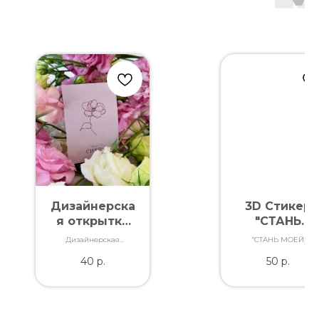
Дизайнерска
3D Стикер
я открытка
"СТАНЬ
"Сияй"
МОЕЙ
Дизайнерская
"СТАНЬ МОЕЙ
ВЕСНОЙ"
открытка. Отличное
ВЕСНОЙ"
40
р.
50
р.
качество. Дополнит
букет словами,
которые Вы так хотели
сказать.