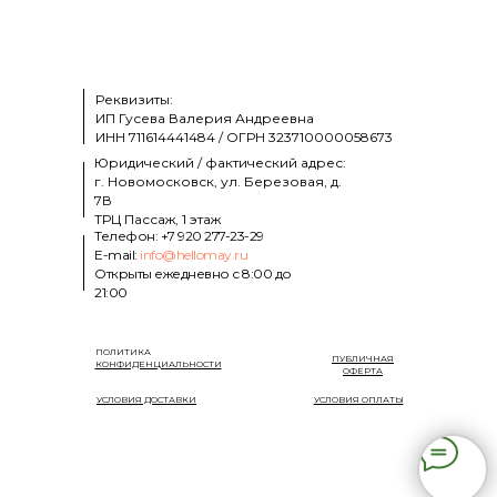
Реквизиты:
ИП Гусева Валерия Андреевна
ИНН
711614441484
/ ОГРН
323710000058673
Юридический / фактический адрес:
г. Новомосковск, ул. Березовая, д.
7В
ТРЦ Пассаж, 1 этаж
Телефон: +7 920 277-23-29
E-mail:
info@hellomay.ru
Открыты ежедневно с 8:00 до
21:00
ПОЛИТИКА
ПУБЛИЧНАЯ
КОНФИДЕНЦИАЛЬНОСТИ
ОФЕРТА
УСЛОВИЯ ДОСТАВКИ
УСЛОВИЯ ОПЛАТЫ