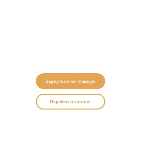
скрыт из каталога, по разным причинам.
- У страницы или товара мог
сменится электронный
адрес.
Вернуться на Главную
Перейти в каталог