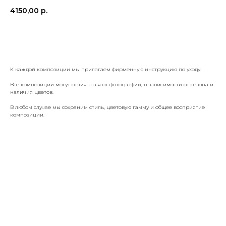
4150,00
р.
КУПИТЬ
К каждой композиции мы прилагаем фирменную инструкцию по уходу.
Все композиции могут отличаться от фотографии, в зависимости от сезона и
наличия цветов.
В любом случае мы сохраним стиль, цветовую гамму и общее восприятие
композиции.