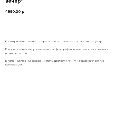
вечер"
4990,00
р.
КУПИТЬ
К каждой композиции мы прилагаем фирменную инструкцию по уходу.
Все композиции могут отличаться от фотографии, в зависимости от сезона и
наличия цветов.
В любом случае мы сохраним стиль, цветовую гамму и общее восприятие
композиции.